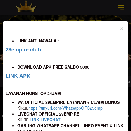
Previous
Nex
×
LINK ANTI NAWALA :
29empire.club
DOWNLOAD APK FREE SALDO 5000
LINK APK
 Judi Slot Online Terbaik Resmi dan Terpercaya 100% Pasti Bayar
Selamat Dat
LAYANAN NONSTOP 24JAM
MASUK
DAFTAR
WA OFFICIAL 29EMPIRE LAYANAN + CLAIM BONUS
Klik👉🏼
https://tinyurl.com/WhatsappOFC29emp
LIVECHAT OFFICIAL 29EMPIRE
Klik👉🏼
LINK LIVECHAT
TOGEL
SLOT
LIVE CASINO
SPORT
SABUNG AYAM
TEM
GABUNG WHATSAPP CHANNEL | INFO EVENT & LINK