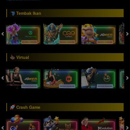
Tembak Ikan
Virtual
Crash Game