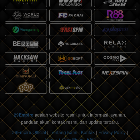
29Empire
adalah website resmi untuk informasi layanan,
panduan akun, kontak resmi, dan update terbaru.
29Empire Official
|
Tentang Kami
|
Kontak
|
Privacy Policy
|
Terms & Conditions
|
FAQ